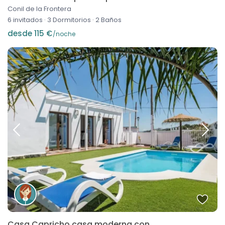
Conil de la Frontera
6 invitados
·
3 Dormitorios
·
2 Baños
desde 115 €
/noche
Casa Capricho casa moderna con