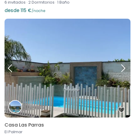
6 invitados
·
2 Dormitorios
·
1 Baño
desde 115 €
/noche
Casa Las Parras
El Palmar