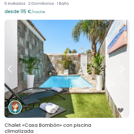
5 invitados
·
2 Dormitorios
·
1 Baño
desde 115 €
/noche
Chalet «Casa Bombón» con piscina
climatizada