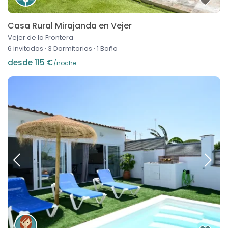
Casa Rural Mirajanda en Vejer
Vejer de la Frontera
6 invitados
·
3 Dormitorios
·
1 Baño
desde 115 €
/noche