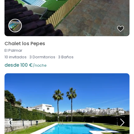
Chalet los Pepes
El Palmar
10 invitados
·
3 Dormitorios
·
3 Baños
desde 100 €
/noche