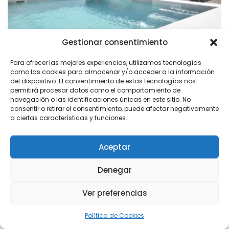
Gestionar consentimiento
Para ofrecer las mejores experiencias, utilizamos tecnologías
como las cookies para almacenar y/o acceder a la información
del dispositivo. El consentimiento de estas tecnologías nos
Dehesa Sunset
permitirá procesar datos como el comportamiento de
Conil de la Frontera
navegación o las identificaciones únicas en este sitio. No
2 Dormitorios
·
1 Baño
consentir o retirar el consentimiento, puede afectar negativamente
a ciertas características y funciones.
desde 100 €
/noche
Aceptar
Denegar
Ver preferencias
Política de Cookies