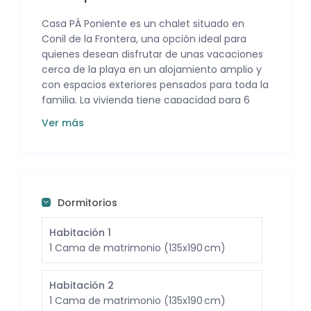
Casa PÁ Poniente es un chalet situado en
Conil de la Frontera, una opción ideal para
quienes desean disfrutar de unas vacaciones
cerca de la playa en un alojamiento amplio y
con espacios exteriores pensados para toda la
familia. La vivienda tiene capacidad para 6
personas y se encuentra a solo 1 km de la
Ver más
playa.
El interior dispone de tres dormitorios, dos de
ellos con cama de matrimonio y un tercero
con dos camas individuales. La casa cuenta
con un baño completo y una cocina
Dormitorios
totalmente equipada con horno, microondas,
vitrocerámica, frigorífico, lavadora, cafetera y
Habitación 1
el menaje necesario para la estancia.
1 Cama de matrimonio (135x190 cm)
Además, ofrece conexión wifi y televisión para
mayor comodidad.
Habitación 2
1 Cama de matrimonio (135x190 cm)
La zona exterior es uno de los principales