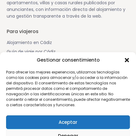
apartamentos, villas y casas rurales publicados por
anunciantes, con información directa del alojamiento y
una gestión transparente a través de la web.
Para viajeros
Alojamiento en Cádiz
Guía de viaje por Cádiz
Gestionar consentimiento
Cómo funciona la plataforma
Para ofrecer las mejores experiencias, utilizamos tecnologías
Para propietarios
como las cookies para almacenar y/o acceder a la información
del dispositivo. El consentimiento de estas tecnologías nos
Publica tu alojamiento
permitirá procesar datos como el comportamiento de
Aviso para anunciantes
navegación o las identificaciones únicas en este sitio. No
consentir o retirar el consentimiento, puede afectar negativamente
a ciertas características y funciones.
Sobre la web
Aviso Legal
Aceptar
Política de privacidad
Denegar