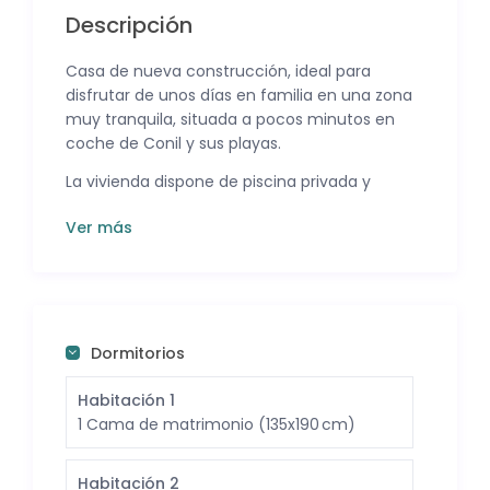
Descripción
Casa de nueva construcción, ideal para
disfrutar de unos días en familia en una zona
muy tranquila, situada a pocos minutos en
coche de Conil y sus playas.
La vivienda dispone de piscina privada y
cuenta además con un jacuzzi interior con
Ver más
agua caliente y sistema de burbujas,
ofreciendo un espacio adicional para el
descanso y la relajación.
En el exterior encontramos una zona
ajardinada equipada con tumbonas, así como
Dormitorios
porche con mobiliario exterior y barbacoa,
creando un ambiente adecuado para
Habitación 1
disfrutar de comidas al aire libre. La propiedad
1 Cama de matrimonio (135x190 cm)
incluye también aparcamiento privado dentro
de la parcela.
Habitación 2