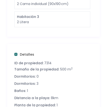
El interior se distribuye en cocina-comedor
2 Cama individual (90x190 cm)
totalmente equipada, con todo el menaje
necesario, salón con wifi, tres dormitorios con
Habitación 3
capacidad para seis personas y un cuarto de
2 Litera
baño. Tanto la vivienda como el
equipamiento son nuevos, ya que todo está a
estrenar.
Las fotografías reflejan fielmente las
características y el estado actual de la casa.
Detalles
ID de propiedad:
7314
2
Tamaño de la propiedad:
500 m
Dormitorios:
0
Dormitorios:
3
Baños:
1
Distancia a la playa:
8km
Planta de la propiedad:
1