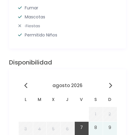
Fumar
Mascotas
Fiestas
Permitido Niños
Disponibilidad
agosto 2026
L
M
X
J
V
S
D
1
2
7
8
9
3
4
5
6