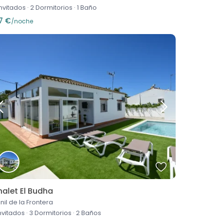
invitados
·
2 Dormitorios
·
1 Baño
7 €
/noche
alet El Budha
nil de la Frontera
invitados
·
3 Dormitorios
·
2 Baños