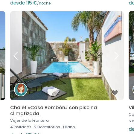
desde 115 €
de
/noche
Chalet «Casa Bombón» con piscina
Vi
climatizada
Co
Vejer de la Frontera
6 
4 invitados
·
2 Dormitorios
·
1 Baño
de