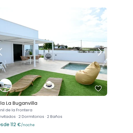
lla La Buganvilla
nil de la Frontera
invitados
·
2 Dormitorios
·
2 Baños
sde 112 €
/noche