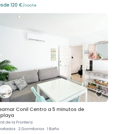
sde 120 €
/noche
eamar Conil Centro a 5 minutos de
 playa
nil de la Frontera
invitados
·
2 Dormitorios
·
1 Baño