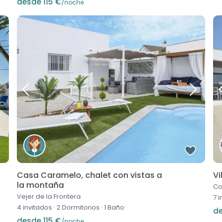
desde 115 €
/noche
Casa Caramelo, chalet con vistas a
Vi
la montaña
Co
Vejer de la Frontera
7 
4 invitados
·
2 Dormitorios
·
1 Baño
de
desde 115 €
/noche