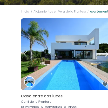
Inicio
Alojamientos en Vejer de la Frontera
Apartamento
Casa entre dos luces
Conil de la Frontera
10 invitados
·
5 Dormitorios
·
3 Baños