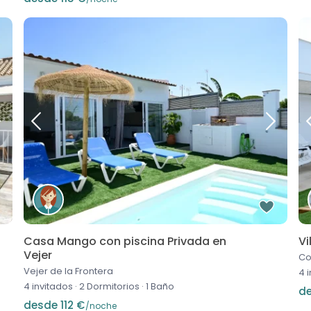
Casa Mango con piscina Privada en
Vi
Vejer
Co
Vejer de la Frontera
4 
4 invitados
·
2 Dormitorios
·
1 Baño
de
desde 112 €
/noche