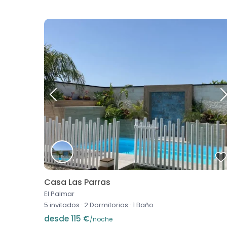
Casa Las Parras
El Palmar
5 invitados
·
2 Dormitorios
·
1 Baño
desde 115 €
/noche