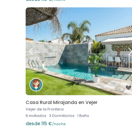
Casa Rural Mirajanda en Vejer
Vejer de la Frontera
6 invitados
·
3 Dormitorios
·
1 Baño
desde 115 €
/noche