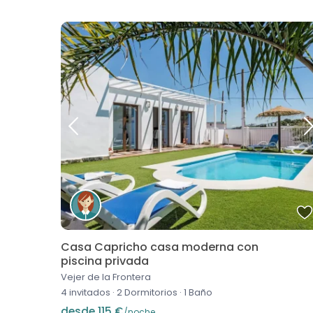
Casa Capricho casa moderna con
piscina privada
Vejer de la Frontera
4 invitados
·
2 Dormitorios
·
1 Baño
desde 115 €
/noche