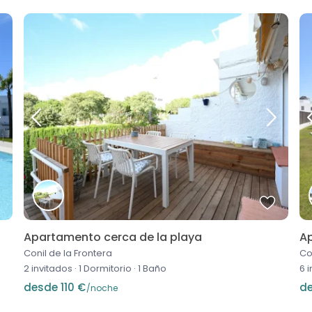
Apartamento cerca de la playa
Ap
Conil de la Frontera
Co
2 invitados
·
1 Dormitorio
·
1 Baño
6 
desde 110 €
de
/noche