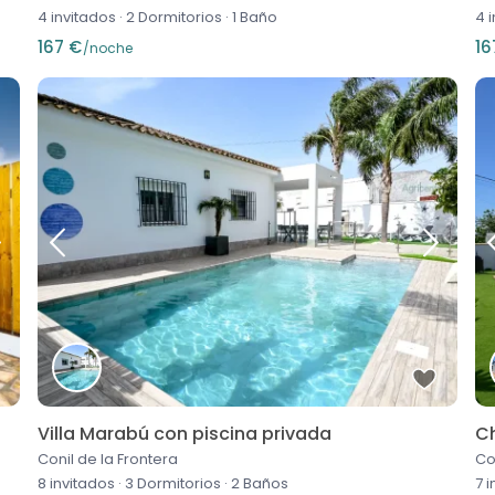
4 invitados
·
2 Dormitorios
·
1 Baño
4 
167 €
16
/noche
Villa Marabú con piscina privada
Ch
Conil de la Frontera
Co
8 invitados
·
3 Dormitorios
·
2 Baños
7 