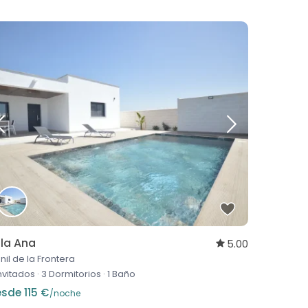
lla Ana
5.00
nil de la Frontera
invitados
·
3 Dormitorios
·
1 Baño
sde 115 €
/noche