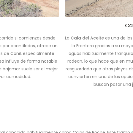
Cal
ecorrido si comienzas desde
La
Cala del Aceite
es una de las
 por acantilados, ofrece un
la Frontera gracias a su ma
s de Conil, especialmente
aguas habitualmente tranquilas
ea influye de forma notable
rodean, lo que hace que en mu
la bajamar suele ser el mejor
resguardada que otras playas abi
yor comodidad.
convierten en una de las opcio
buscan pasar una 
itoral conocido habitualmente como Calas de Roche. Este tramo s