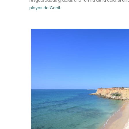
resguardadas gracias a la forma de la cala. Si an
playas de Conil
.