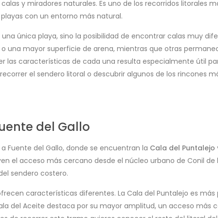
alas y miradores naturales. Es uno de los recorridos litorales m
 playas con un entorno más natural.
 una única playa, sino la posibilidad de encontrar calas muy dif
 o una mayor superficie de arena, mientras que otras permane
las características de cada una resulta especialmente útil para
recorrer el sendero litoral o descubrir algunos de los rincones má
uente del Gallo
o a Fuente del Gallo, donde se encuentran la
Cala del Puntalejo
en el acceso más cercano desde el núcleo urbano de Conil de la
del sendero costero.
frecen características diferentes. La Cala del Puntalejo es m
a Cala del Aceite destaca por su mayor amplitud, un acceso má