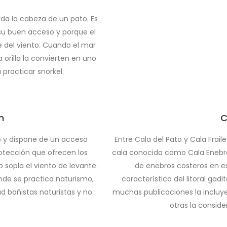
da la cabeza de un pato. Es
su buen acceso y porque el
e del viento. Cuando el mar
 orilla la convierten en uno
 practicar snorkel.
n
C
o y dispone de un acceso
Entre Cala del Pato y Cala Frail
otección que ofrecen los
cala conocida como Cala Enebro
 sopla el viento de levante.
de enebros costeros en e
nde se practica naturismo,
característica del litoral gad
 bañistas naturistas y no
muchas publicaciones la incluye
otras la consid