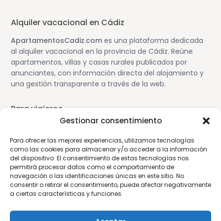
Alquiler vacacional en Cádiz
ApartamentosCadiz.com
es una plataforma dedicada
al alquiler vacacional en la provincia de Cádiz. Reúne
apartamentos, villas y casas rurales publicados por
anunciantes, con información directa del alojamiento y
una gestión transparente a través de la web.
Para viajeros
Gestionar consentimiento
Alojamiento en Cádiz
Para ofrecer las mejores experiencias, utilizamos tecnologías
Guía de viaje por Cádiz
como las cookies para almacenar y/o acceder a la información
Cómo funciona la plataforma
del dispositivo. El consentimiento de estas tecnologías nos
permitirá procesar datos como el comportamiento de
navegación o las identificaciones únicas en este sitio. No
Para propietarios
consentir o retirar el consentimiento, puede afectar negativamente
a ciertas características y funciones.
Publica tu alojamiento
Aviso para anunciantes