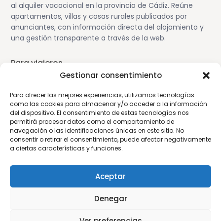
al alquiler vacacional en la provincia de Cádiz. Reúne
apartamentos, villas y casas rurales publicados por
anunciantes, con información directa del alojamiento y
una gestión transparente a través de la web.
Para viajeros
Gestionar consentimiento
Alojamiento en Cádiz
Para ofrecer las mejores experiencias, utilizamos tecnologías
Guía de viaje por Cádiz
como las cookies para almacenar y/o acceder a la información
Cómo funciona la plataforma
del dispositivo. El consentimiento de estas tecnologías nos
permitirá procesar datos como el comportamiento de
navegación o las identificaciones únicas en este sitio. No
Para propietarios
consentir o retirar el consentimiento, puede afectar negativamente
a ciertas características y funciones.
Publica tu alojamiento
Aviso para anunciantes
Aceptar
Sobre la web
Denegar
Aviso Legal
Política de privacidad
Ver preferencias