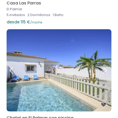
Casa Las Parras
El Palmar
5 invitados
·
2 Dormitorios
·
1 Baño
desde 115 €
/noche
Chalet en El Palmar con piscina