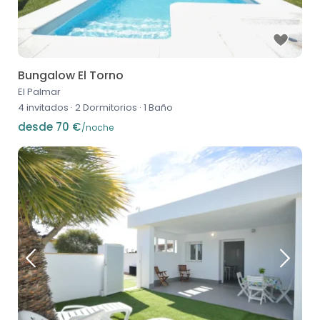
Bungalow El Torno
El Palmar
4 invitados
·
2 Dormitorios
·
1 Baño
desde 70 €
/noche