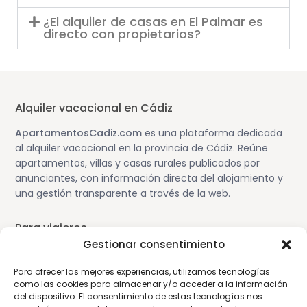
¿El alquiler de casas en El Palmar es
directo con propietarios?
Alquiler vacacional en Cádiz
ApartamentosCadiz.com
es una plataforma dedicada
al alquiler vacacional en la provincia de Cádiz. Reúne
apartamentos, villas y casas rurales publicados por
anunciantes, con información directa del alojamiento y
una gestión transparente a través de la web.
Para viajeros
Gestionar consentimiento
Alojamiento en Cádiz
Para ofrecer las mejores experiencias, utilizamos tecnologías
Guía de viaje por Cádiz
como las cookies para almacenar y/o acceder a la información
Cómo funciona la plataforma
del dispositivo. El consentimiento de estas tecnologías nos