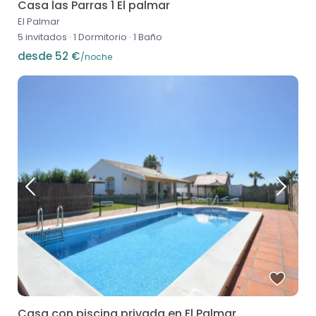
Casa las Parras 1 El palmar
El Palmar
5 invitados
·
1 Dormitorio
·
1 Baño
desde 52 €
/noche
Casa con piscina privada en El Palmar