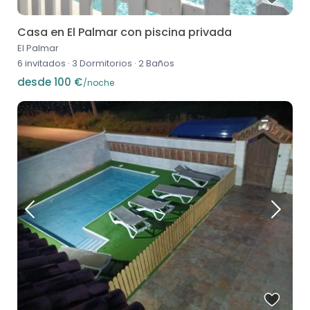
Casa en El Palmar con piscina privada
El Palmar
6 invitados
·
3 Dormitorios
·
2 Baños
desde 100 €
/noche