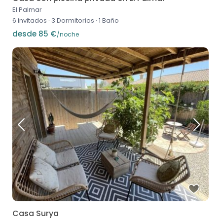
El Palmar
6 invitados
·
3 Dormitorios
·
1 Baño
desde 85 €
/noche
Casa Surya