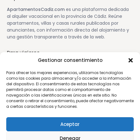
ApartamentosCadiz.com
es una plataforma dedicada
al alquiler vacacional en la provincia de Cádiz. Reúne
apartamentos, villas y casas rurales publicados por
anunciantes, con información directa del alojamiento y
una gestión transparente a través de la web.
Para viajeros
Gestionar consentimiento
Alojamiento en Cádiz
Para ofrecer las mejores experiencias, utilizamos tecnologías
Guía de viaje por Cádiz
como las cookies para almacenar y/o acceder a la información
Cómo funciona la plataforma
del dispositivo. El consentimiento de estas tecnologías nos
permitirá procesar datos como el comportamiento de
navegación o las identificaciones únicas en este sitio. No
Para propietarios
consentir o retirar el consentimiento, puede afectar negativamente
a ciertas características y funciones.
Publica tu alojamiento
Aviso para anunciantes
Aceptar
Sobre la web
Denegar