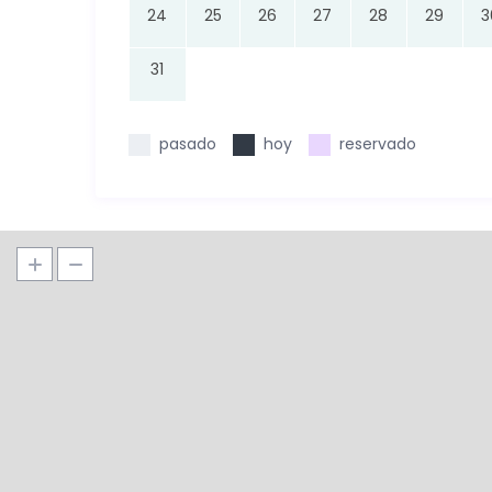
24
25
26
27
28
29
3
31
pasado
hoy
reservado