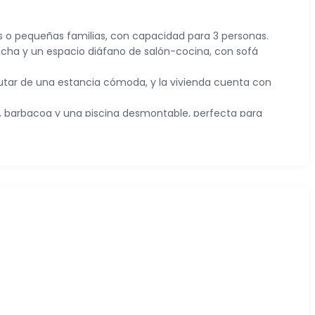
as o pequeñas familias, con capacidad para 3 personas.
ducha y un espacio diáfano de salón-cocina, con sofá
utar de una estancia cómoda, y la vivienda cuenta con
e, barbacoa y una piscina desmontable, perfecta para
laya de El Palmar, lo que permite llegar fácilmente al mar
ornos más conocidos de la Costa de la Luz.