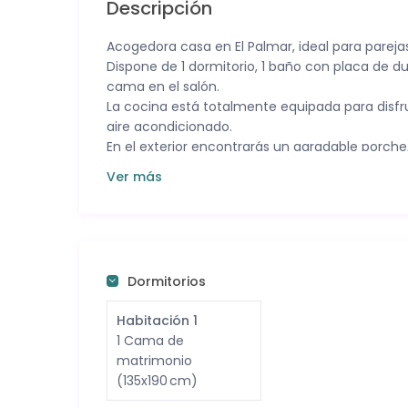
Descripción
Acogedora casa en El Palmar, ideal para parej
Dispone de 1 dormitorio, 1 baño con placa de 
cama en el salón.
La cocina está totalmente equipada para disfr
aire acondicionado.
En el exterior encontrarás un agradable porch
refrescarse durante los meses de verano.
Ver más
La casa se encuentra a unos 800 metros de la p
en pocos minutos y disfrutar de uno de los ent
Dormitorios
Habitación 1
1 Cama de
matrimonio
(135x190 cm)